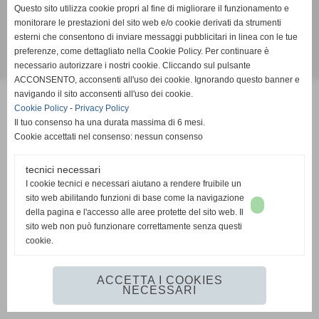
Questo sito utilizza cookie propri al fine di migliorare il funzionamento e
iPhone +39 3393887238 FAX 0039 031951524
monitorare le prestazioni del sito web e/o cookie derivati da strumenti
esterni che consentono di inviare messaggi pubblicitari in linea con le tue
preferenze, come dettagliato nella Cookie Policy. Per continuare è
necessario autorizzare i nostri cookie. Cliccando sul pulsante
Realizzazione siti web www.sitoper.it
ACCONSENTO, acconsenti all'uso dei cookie. Ignorando questo banner e
navigando il sito acconsenti all'uso dei cookie.
Cookie Policy
-
Privacy Policy
Il tuo consenso ha una durata massima di 6 mesi.
Cookie accettati nel consenso: nessun consenso
tecnici necessari
I cookie tecnici e necessari aiutano a rendere fruibile un
sito web abilitando funzioni di base come la navigazione
della pagina e l'accesso alle aree protette del sito web. Il
sito web non può funzionare correttamente senza questi
cookie.
ACCETTA I COOKIES
NECESSARI