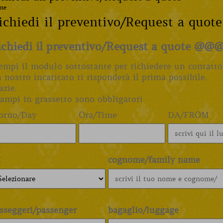
me
ichiedi il preventivo/Request a quo
ichiedi il preventivo/Request a quote @@
empi il modulo sottostante per richiedere un contatto
 nostro incaricato ti risponderà il prima possibile.
azie.
campi in grassetto sono obbligatori
orno/Day
Ora/Time
DA/FROM
X
cognome/family name
sseggeri/passenger
bagaglio/luggage