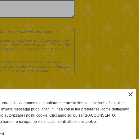
lide le informazioni sotto riportate
zione, in relazione ai dati personali a noi
 Decreto Legislativo 30 giugno 2003, n. 196
ormativa) e 23 (Consenso), Le forniamo le
cedere ad alcuni servizi (richieste di
arie sul territorio) è necessario effettuare
e sono richiesti dati personali.
teria di protezione dei dati personali -
close
viare informazioni generiche, comunicazioni
gliorare il funzionamento e monitorare le prestazioni del sito web e/o cookie
 inviare messaggi pubblicitari in linea con le tue preferenze, come dettagliato
rio autorizzare i nostri cookie. Cliccando sul pulsante ACCONSENTO,
o banner e navigando il sito acconsenti all'uso dei cookie.
violazione di legge,
amento dei dati personali che lo riguardano,
si.