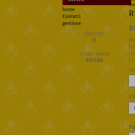
Ho
home
R
Contatti
gestione
R
ONLINE
Ri
0
Un
Gr
totale visite
I 
461144
Gi
P
Pa