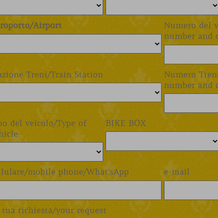
roporto/Airport
Numero del v
number and o
azione Treni/Train Station
Numero Treno
number and o
po del veicolo/Type of
BIKE BOX
hicle
llulare/mobile phone/What'sApp
e-mail
 tua richiesta/your request