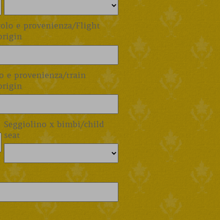
olo e provenienza/Flight
rigin
 e provenienza/train
rigin
Seggiolino x bimbi/child
seat