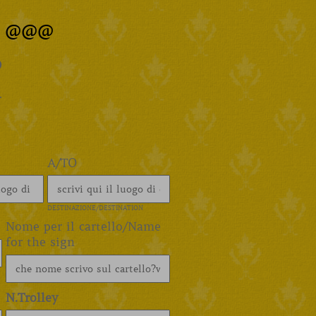
te @@@
@
.
A/TO
DESTINAZIONE/DESTINATION
Nome per il cartello/Name
for the sign
N.Trolley