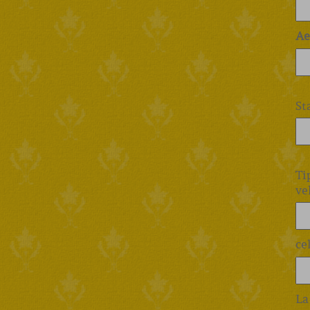
Ae
St
Ti
ve
ce
La